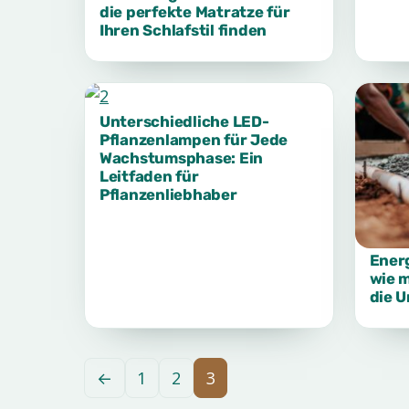
die perfekte Matratze für
Ihren Schlafstil finden
Unterschiedliche LED-
Pflanzenlampen für Jede
Wachstumsphase: Ein
Leitfaden für
Pflanzenliebhaber
Energ
wie 
die 
←
1
2
3