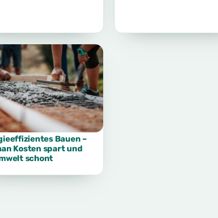
ieeffizientes Bauen –
man Kosten spart und
Umwelt schont