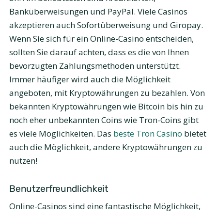
Banküberweisungen und PayPal. Viele Casinos
akzeptieren auch Sofortüberweisung und Giropay.
Wenn Sie sich für ein Online-Casino entscheiden,
sollten Sie darauf achten, dass es die von Ihnen
bevorzugten Zahlungsmethoden unterstützt.
Immer häufiger wird auch die Möglichkeit
angeboten, mit Kryptowährungen zu bezahlen. Von
bekannten Kryptowährungen wie Bitcoin bis hin zu
noch eher unbekannten Coins wie Tron-Coins gibt
es viele Möglichkeiten. Das
beste Tron Casino
bietet
auch die Möglichkeit, andere Kryptowährungen zu
nutzen!
Benutzerfreundlichkeit
Online-Casinos sind eine fantastische Möglichkeit,