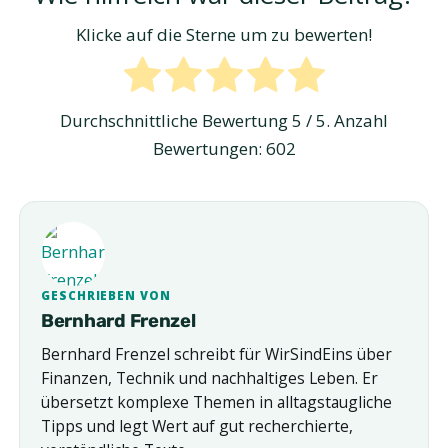
Klicke auf die Sterne um zu bewerten!
Durchschnittliche Bewertung
5
/ 5. Anzahl
Bewertungen:
602
GESCHRIEBEN VON
Bernhard Frenzel
Bernhard Frenzel schreibt für WirSindEins über
Finanzen, Technik und nachhaltiges Leben. Er
übersetzt komplexe Themen in alltagstaugliche
Tipps und legt Wert auf gut recherchierte,