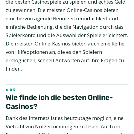
die besten Casinospiele zu spielen und echtes Geld
zu gewinnen. Die meisten Online-Casinos bieten
eine hervorragende Benutzerfreundlichkeit und
einfache Bedienung, die die Navigation durch das
Spielerkonto und die Auswahl der Spiele erleichtert.
Die meisten Online-Kasinos bieten auch eine Reihe
von Hilfeoptionen an, die es den Spielern
ermöglichen, schnell Antworten auf ihre Fragen zu
finden.
Wie finde ich die besten Online-
Casinos?
Dank des Internets ist es heutzutage möglich, eine
Vielzahl von Nutzermeinungen zu lesen. Auch im