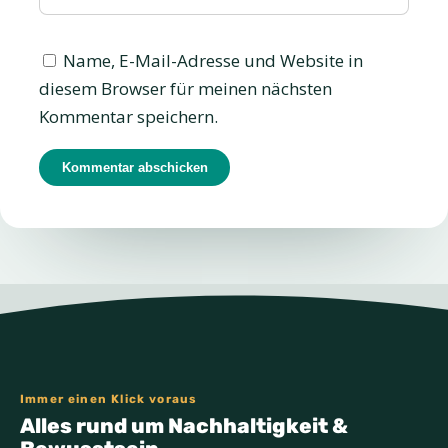
Name, E-Mail-Adresse und Website in
diesem Browser für meinen nächsten
Kommentar speichern.
Immer einen Klick voraus
Alles rund um Nachhaltigkeit &