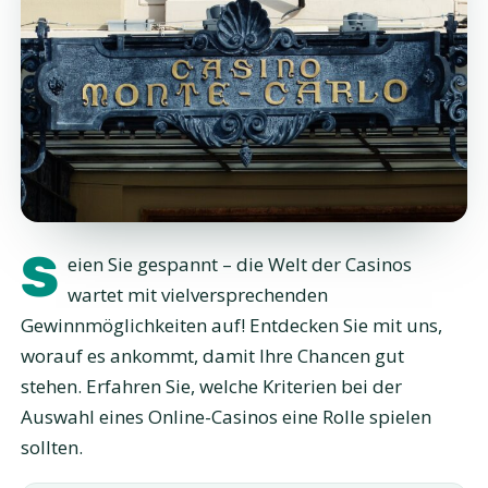
S
eien Sie gespannt – die Welt der Casinos
wartet mit vielversprechenden
Gewinnmöglichkeiten auf! Entdecken Sie mit uns,
worauf es ankommt, damit Ihre Chancen gut
stehen. Erfahren Sie, welche Kriterien bei der
Auswahl eines Online-Casinos eine Rolle spielen
sollten.