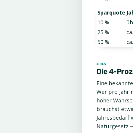
Sparquote
Ja
10 %
üb
25 %
ca
50 %
ca
Die 4-Pro
Eine bekannte
Wer pro Jahr 
hoher Wahrsch
brauchst etw
Jahresbedarf w
Naturgesetz – 