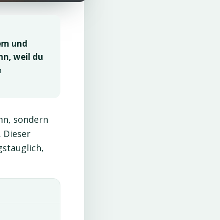
tem und
n, weil du
m
nn, sondern
 Dieser
gstauglich,