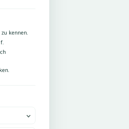
 zu kennen.
f.
ach
ken.