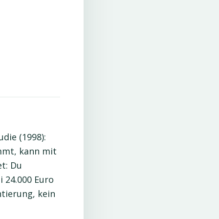
die (1998):
mmt, kann mit
t: Du
i 24.000 Euro
ntierung, kein