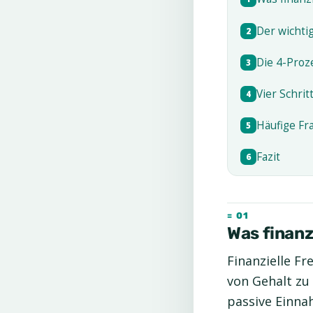
Der wichti
2
Die 4-Proz
3
Vier Schrit
4
Häufige Fra
5
Fazit
6
Was finanzi
Finanzielle Fr
von Gehalt zu
passive Einna