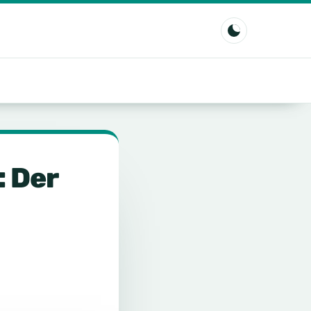
s
: Der