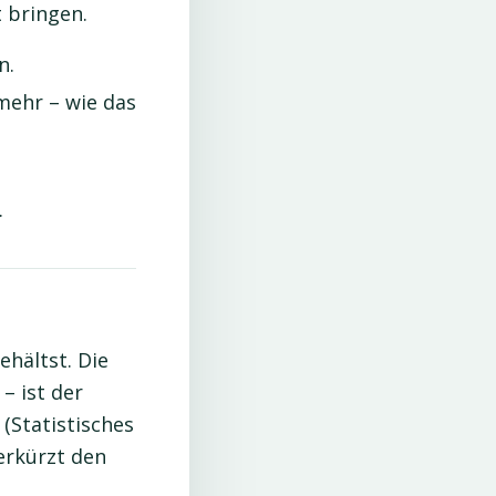
t bringen.
n.
mehr – wie das
.
ehältst. Die
– ist der
(Statistisches
erkürzt den