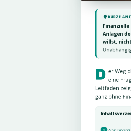
KURZE AN
Finanzielle
Anlagen dei
willst, nich
Unabhängig
D
er Weg d
eine Fra
Leitfaden zeig
ganz ohne Fin
Inhaltsverze
Was finanzi
1